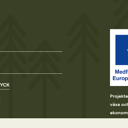
RYCK
Projekte
T
växa och
ekonomi.
Leader 