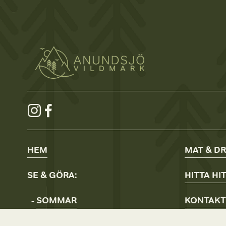
HEM
MAT & D
SE & GÖRA:
HITTA
HI
- 
SOMMAR
KONTAKT
- 
VINTER
POLICYS