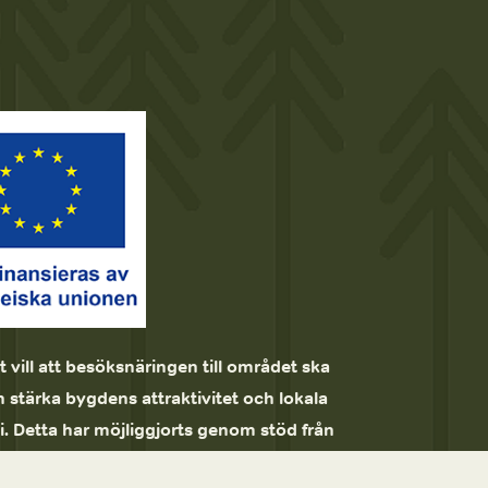
t vill att besöksnäringen till området ska 
 stärka bygdens attraktivitet och lokala 
 Detta har möjliggjorts genom stöd från 
Höga Kusten, Jordbruksverket och EU genom 