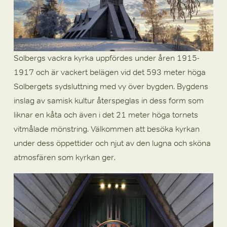
Solbergs vackra kyrka uppfördes under åren 1915-
1917 och är vackert belägen vid det 593 meter höga 
Solbergets sydsluttning med vy över bygden. Bygdens 
inslag av samisk kultur återspeglas in dess form som 
liknar en kåta och även i det 21 meter höga tornets 
vitmålade mönstring. Välkommen att besöka kyrkan 
under dess öppettider och njut av den lugna och sköna 
atmosfären som kyrkan ger. 