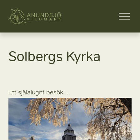
Ö
p
p
n
a
m
Solbergs Kyrka
e
n
y
n
Ett själalugnt besök…