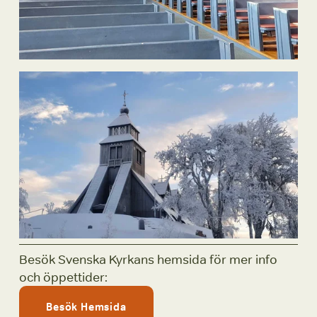
Besök Svenska Kyrkans hemsida för mer info 
och öppettider:
Besök Hemsida