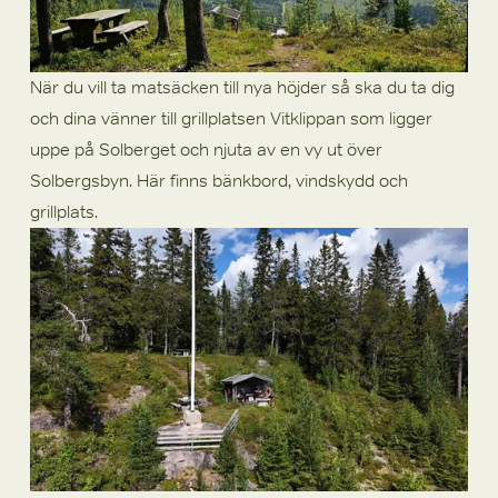
När du vill ta matsäcken till nya höjder så ska du ta dig 
och dina vänner till grillplatsen Vitklippan som ligger 
uppe på Solberget och njuta av en vy ut över 
Solbergsbyn. Här finns bänkbord, vindskydd och 
grillplats.