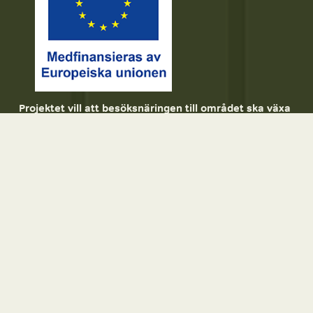
Projektet vill att besöksnäringen till området ska växa 
och stärka bygdens attraktivitet och lokala ekonomi. 
Detta har möjliggjorts genom stöd från Leader Höga 
Kusten, Jordbruksverket och EU genom projektet 
“Destination Solberg” som ägts och drivits av 
Bygdsam Anundsjö mellan 2023-2025.