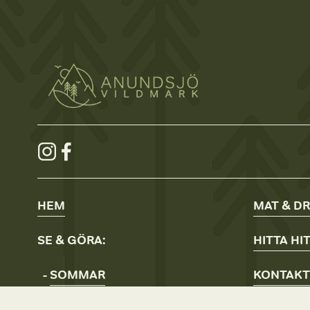
HEM
MAT & D
SE & GÖRA:
HITTA
HI
- 
SOMMAR
KONTAKT
- 
VINTER
POLICYS