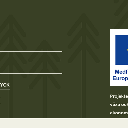
RYCK
Projekte
T
växa och
ekonomi.
Leader 