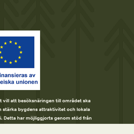
t vill att besöksnäringen till området ska 
 stärka bygdens attraktivitet och lokala 
 Detta har möjliggjorts genom stöd från 
Höga Kusten, Jordbruksverket och EU genom 