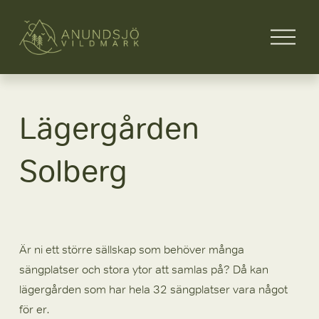
Ö
p
p
n
a
m
Lägergården
e
n
y
Solberg
n
Är ni ett större sällskap som behöver många 
sängplatser och stora ytor att samlas på? Då kan 
lägergården som har hela 32 sängplatser vara något 
för er.